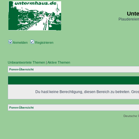
Unt
Plaudereien
Anmelden
Registrieren
Unbeantwortete Themen
|
Aktive Themen
Foren-Übersicht
Du hast keine Berechtigung, diesen Bereich zu betreten. Grosc
Foren-Übersicht
Deutsche 