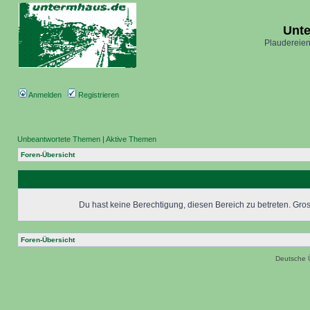
Unt
Plaudereien
Anmelden
Registrieren
Unbeantwortete Themen
|
Aktive Themen
Foren-Übersicht
Du hast keine Berechtigung, diesen Bereich zu betreten. Grosc
Foren-Übersicht
Deutsche 