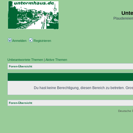
Unt
Plaudereien
Anmelden
Registrieren
Unbeantwortete Themen
|
Aktive Themen
Foren-Übersicht
Du hast keine Berechtigung, diesen Bereich zu betreten. Grosc
Foren-Übersicht
Deutsche 