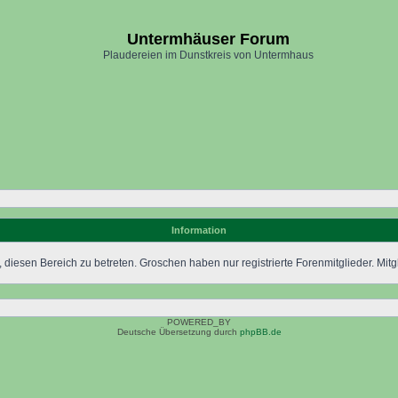
Untermhäuser Forum
Plaudereien im Dunstkreis von Untermhaus
Information
 diesen Bereich zu betreten. Groschen haben nur registrierte Forenmitglieder. Mitgl
POWERED_BY
Deutsche Übersetzung durch
phpBB.de