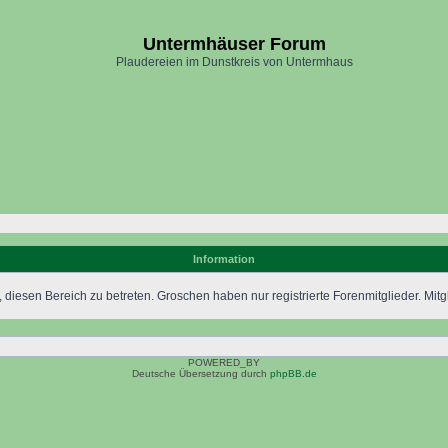
Untermhäuser Forum
Plaudereien im Dunstkreis von Untermhaus
Information
 diesen Bereich zu betreten. Groschen haben nur registrierte Forenmitglieder. Mitgl
POWERED_BY
Deutsche Übersetzung durch
phpBB.de