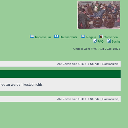
Impressum
Datenschutz
Regeln
Groschen
FAQ
Suche
Aktuelle Zeit: Fr 07.Aug 2026 15:23
Alle Zeiten sind UTC + 1 Stunde [ Sommerzeit ]
ied zu werden kostet nichts.
Alle Zeiten sind UTC + 1 Stunde [ Sommerzeit ]