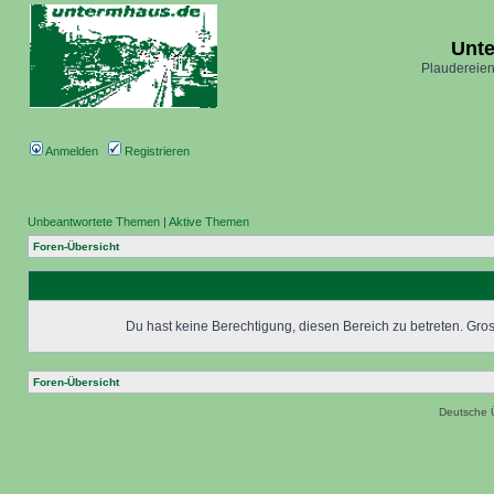
Unt
Plaudereien
Anmelden
Registrieren
Unbeantwortete Themen
|
Aktive Themen
Foren-Übersicht
Du hast keine Berechtigung, diesen Bereich zu betreten. Grosc
Foren-Übersicht
Deutsche 