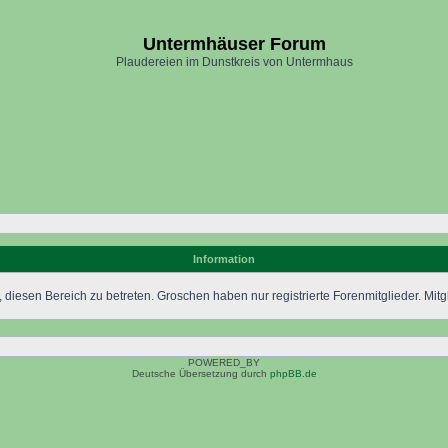
Untermhäuser Forum
Plaudereien im Dunstkreis von Untermhaus
Information
 diesen Bereich zu betreten. Groschen haben nur registrierte Forenmitglieder. Mitgl
POWERED_BY
Deutsche Übersetzung durch
phpBB.de