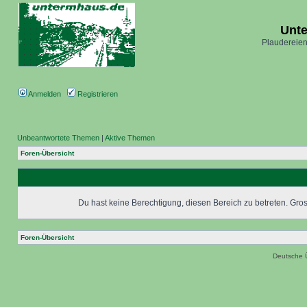
Unt
Plaudereien
Anmelden
Registrieren
Unbeantwortete Themen
|
Aktive Themen
Foren-Übersicht
Du hast keine Berechtigung, diesen Bereich zu betreten. Grosc
Foren-Übersicht
Deutsche 