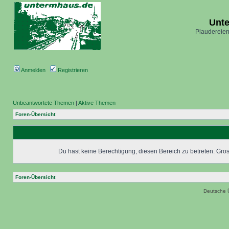
Unt
Plaudereien
Anmelden
Registrieren
Unbeantwortete Themen
|
Aktive Themen
Foren-Übersicht
Du hast keine Berechtigung, diesen Bereich zu betreten. Grosc
Foren-Übersicht
Deutsche 