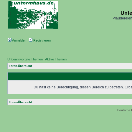
Unt
Plaudereien
Anmelden
Registrieren
Unbeantwortete Themen
|
Aktive Themen
Foren-Übersicht
Du hast keine Berechtigung, diesen Bereich zu betreten. Grosc
Foren-Übersicht
Deutsche 