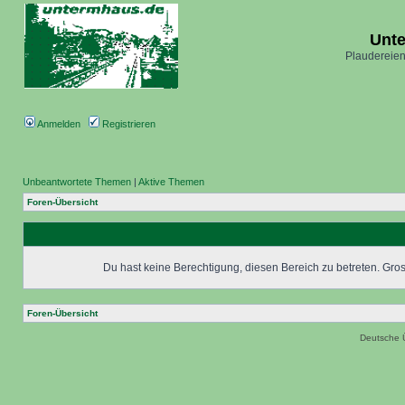
Unt
Plaudereien
Anmelden
Registrieren
Unbeantwortete Themen
|
Aktive Themen
Foren-Übersicht
Du hast keine Berechtigung, diesen Bereich zu betreten. Grosc
Foren-Übersicht
Deutsche 