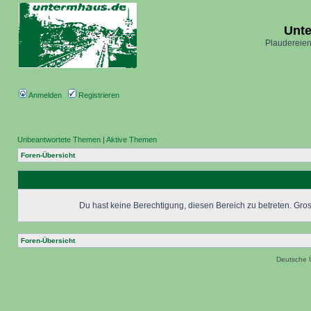
Unt
Plaudereien
Anmelden
Registrieren
Unbeantwortete Themen
|
Aktive Themen
Foren-Übersicht
Du hast keine Berechtigung, diesen Bereich zu betreten. Grosc
Foren-Übersicht
Deutsche 