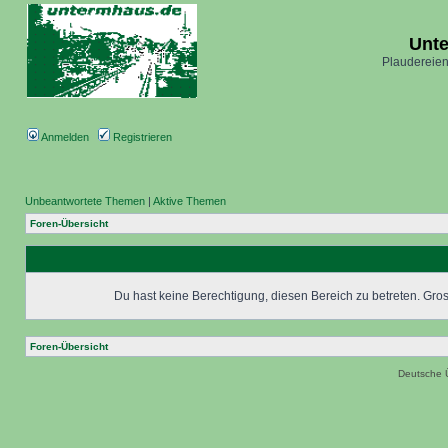
Unt
Plaudereien
Anmelden
Registrieren
Unbeantwortete Themen
|
Aktive Themen
Foren-Übersicht
Du hast keine Berechtigung, diesen Bereich zu betreten. Grosc
Foren-Übersicht
Deutsche 