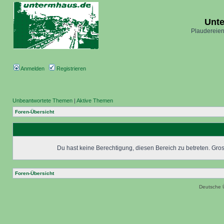
Unt
Plaudereien
Anmelden
Registrieren
Unbeantwortete Themen
|
Aktive Themen
Foren-Übersicht
Du hast keine Berechtigung, diesen Bereich zu betreten. Grosc
Foren-Übersicht
Deutsche 