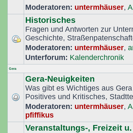
Moderatoren:
untermhäuser
,
A
Historisches
Fragen und Antworten zur Unte
Geschichte, Straßenpatenschafte
Moderatoren:
untermhäuser
,
a
Unterforum:
Kalenderchronik
Gera
Gera-Neuigkeiten
Was gibt es Wichtiges aus Gera
Positives und Kritisches, Stadttei
Moderatoren:
untermhäuser
,
A
pfiffikus
Veranstaltungs-, Freizeit u