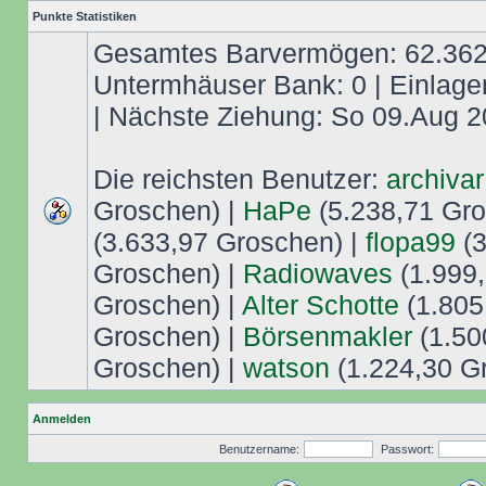
Punkte Statistiken
Gesamtes Barvermögen: 62.362,
Untermhäuser Bank: 0 | Einlage
| Nächste Ziehung: So 09.Aug 2
Die reichsten Benutzer:
archivar
Groschen) |
HaPe
(5.238,71 Gro
(3.633,97 Groschen) |
flopa99
(3
Groschen) |
Radiowaves
(1.999,
Groschen) |
Alter Schotte
(1.805
Groschen) |
Börsenmakler
(1.50
Groschen) |
watson
(1.224,30 G
Anmelden
Benutzername:
Passwort: