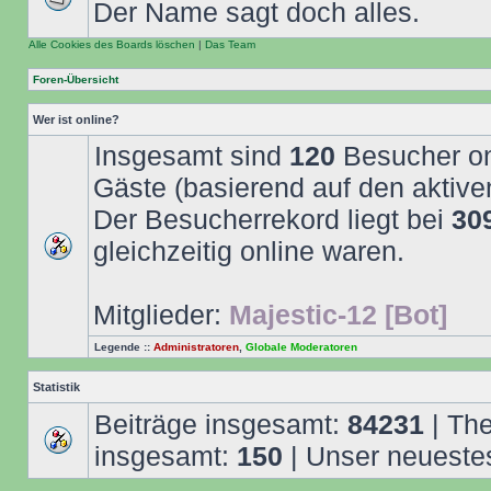
Der Name sagt doch alles.
Alle Cookies des Boards löschen
|
Das Team
Foren-Übersicht
Wer ist online?
Insgesamt sind
120
Besucher onl
Gäste (basierend auf den aktive
Der Besucherrekord liegt bei
30
gleichzeitig online waren.
Mitglieder:
Majestic-12 [Bot]
Legende ::
Administratoren
,
Globale Moderatoren
Statistik
Beiträge insgesamt:
84231
| Th
insgesamt:
150
| Unser neuestes