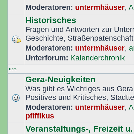
Moderatoren:
untermhäuser
,
A
Historisches
Fragen und Antworten zur Unte
Geschichte, Straßenpatenschafte
Moderatoren:
untermhäuser
,
a
Unterforum:
Kalenderchronik
Gera
Gera-Neuigkeiten
Was gibt es Wichtiges aus Gera
Positives und Kritisches, Stadttei
Moderatoren:
untermhäuser
,
A
pfiffikus
Veranstaltungs-, Freizeit u