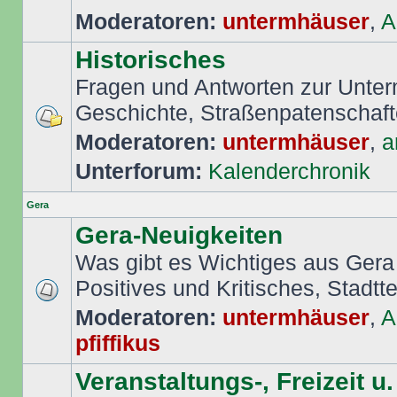
Moderatoren:
untermhäuser
,
A
Historisches
Fragen und Antworten zur Unte
Geschichte, Straßenpatenschafte
Moderatoren:
untermhäuser
,
a
Unterforum:
Kalenderchronik
Gera
Gera-Neuigkeiten
Was gibt es Wichtiges aus Gera
Positives und Kritisches, Stadttei
Moderatoren:
untermhäuser
,
A
pfiffikus
Veranstaltungs-, Freizeit u