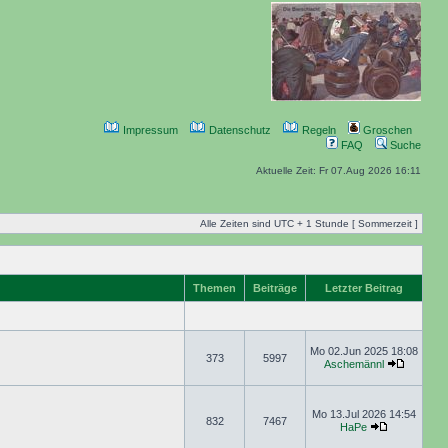
Impressum
Datenschutz
Regeln
Groschen
FAQ
Suche
Aktuelle Zeit: Fr 07.Aug 2026 16:11
Alle Zeiten sind UTC + 1 Stunde [ Sommerzeit ]
Themen
Beiträge
Letzter Beitrag
Mo 02.Jun 2025 18:08
373
5997
Aschemännl
Mo 13.Jul 2026 14:54
832
7467
HaPe