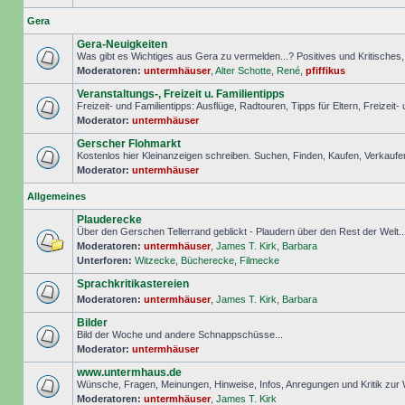
Gera
Gera-Neuigkeiten
Was gibt es Wichtiges aus Gera zu vermelden...? Positives und Kritisches, S
Moderatoren:
untermhäuser
,
Alter Schotte
,
René
,
pfiffikus
Veranstaltungs-, Freizeit u. Familientipps
Freizeit- und Familientipps: Ausflüge, Radtouren, Tipps für Eltern, Freizeit-
Moderator:
untermhäuser
Gerscher Flohmarkt
Kostenlos hier Kleinanzeigen schreiben. Suchen, Finden, Kaufen, Verkaufe
Moderator:
untermhäuser
Allgemeines
Plauderecke
Über den Gerschen Tellerrand geblickt - Plaudern über den Rest der Welt..
Moderatoren:
untermhäuser
,
James T. Kirk
,
Barbara
Unterforen:
Witzecke
,
Bücherecke
,
Filmecke
Sprachkritikastereien
Moderatoren:
untermhäuser
,
James T. Kirk
,
Barbara
Bilder
Bild der Woche und andere Schnappschüsse...
Moderator:
untermhäuser
www.untermhaus.de
Wünsche, Fragen, Meinungen, Hinweise, Infos, Anregungen und Kritik zu
Moderatoren:
untermhäuser
,
James T. Kirk