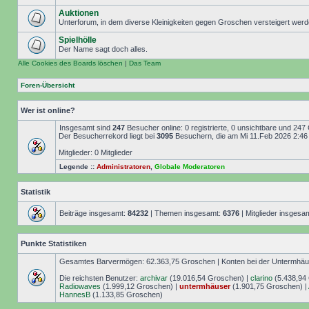
Auktionen
Unterforum, in dem diverse Kleinigkeiten gegen Groschen versteigert wer
Spielhölle
Der Name sagt doch alles.
Alle Cookies des Boards löschen
|
Das Team
Foren-Übersicht
Wer ist online?
Insgesamt sind
247
Besucher online: 0 registrierte, 0 unsichtbare und 247
Der Besucherrekord liegt bei
3095
Besuchern, die am Mi 11.Feb 2026 2:46 g
Mitglieder: 0 Mitglieder
Legende ::
Administratoren
,
Globale Moderatoren
Statistik
Beiträge insgesamt:
84232
| Themen insgesamt:
6376
| Mitglieder insgesa
Punkte Statistiken
Gesamtes Barvermögen: 62.363,75 Groschen | Konten bei der Untermhäuse
Die reichsten Benutzer:
archivar
(19.016,54 Groschen) |
clarino
(5.438,94
Radiowaves
(1.999,12 Groschen) |
untermhäuser
(1.901,75 Groschen) |
HannesB
(1.133,85 Groschen)