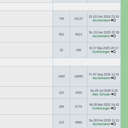
Di 10.Feb 2026 23:19
746
16127
Aschemännl
So 19.Jan 2025 22:39
691
4614
Aschemännl
Di 27.Mai 2025 20:17
32
166
Ostthüringer
Fr 07.Aug 2026 12:41
1482
18695
Aschemännl
Sa 25.Jul 2026 0:26
110
1932
Alter Schotte
Mi 28.Mai 2025 16:43
289
5770
Ostthüringer
Sa 28.Feb 2026 11:12
213
4960
Aschemännl