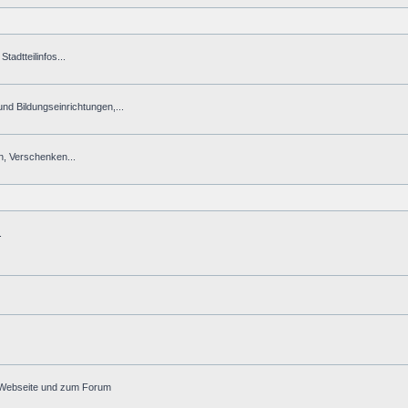
tadtteilinfos...
 und Bildungseinrichtungen,...
n, Verschenken...
.
r Webseite und zum Forum