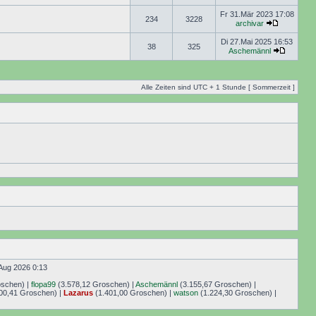
Fr 31.Mär 2023 17:08
234
3228
archivar
Di 27.Mai 2025 16:53
38
325
Aschemännl
Alle Zeiten sind UTC + 1 Stunde [ Sommerzeit ]
Aug 2026 0:13
oschen) |
flopa99
(3.578,12 Groschen) |
Aschemännl
(3.155,67 Groschen) |
00,41 Groschen) |
Lazarus
(1.401,00 Groschen) |
watson
(1.224,30 Groschen) |