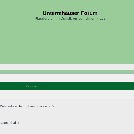
Untermhäuser Forum
Plaudereien im Dunstkreis von Untermhaus
Forum
. Was sollten Untermhäuser wissen...?
atenschaften,...