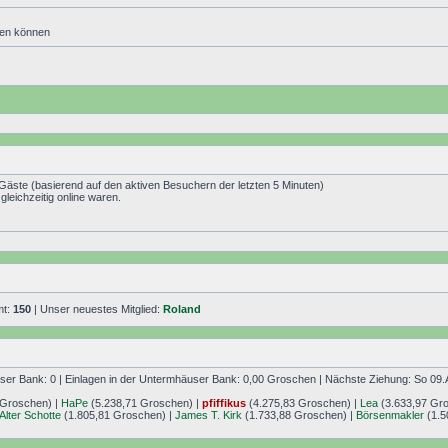
den können
 Gäste (basierend auf den aktiven Besuchern der letzten 5 Minuten)
leichzeitig online waren.
mt:
150
| Unser neuestes Mitglied:
Roland
r Bank: 0 | Einlagen in der Untermhäuser Bank: 0,00 Groschen | Nächste Ziehung: So 09.
 Groschen) |
HaPe
(5.238,71 Groschen) |
pfiffikus
(4.275,83 Groschen) |
Lea
(3.633,97 Gr
Alter Schotte
(1.805,81 Groschen) |
James T. Kirk
(1.733,88 Groschen) |
Börsenmakler
(1.5