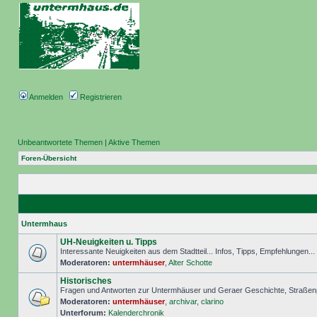
Anmelden
Registrieren
Unbeantwortete Themen
|
Aktive Themen
Foren-Übersicht
Untermhaus
UH-Neuigkeiten u. Tipps
Interessante Neuigkeiten aus dem Stadtteil... Infos, Tipps, Empfehlungen..
Moderatoren:
untermhäuser
,
Alter Schotte
Historisches
Fragen und Antworten zur Untermhäuser und Geraer Geschichte, Straßenp
Moderatoren:
untermhäuser
,
archivar
,
clarino
Unterforum:
Kalenderchronik