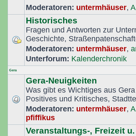
Moderatoren:
untermhäuser
,
A
Historisches
Fragen und Antworten zur Unte
Geschichte, Straßenpatenschafte
Moderatoren:
untermhäuser
,
a
Unterforum:
Kalenderchronik
Gera
Gera-Neuigkeiten
Was gibt es Wichtiges aus Gera
Positives und Kritisches, Stadttei
Moderatoren:
untermhäuser
,
A
pfiffikus
Veranstaltungs-, Freizeit u