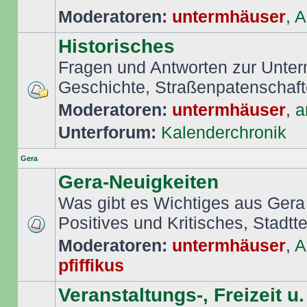
Moderatoren:
untermhäuser
,
A
Historisches
Fragen und Antworten zur Unte
Geschichte, Straßenpatenschafte
Moderatoren:
untermhäuser
,
a
Unterforum:
Kalenderchronik
Gera
Gera-Neuigkeiten
Was gibt es Wichtiges aus Gera
Positives und Kritisches, Stadttei
Moderatoren:
untermhäuser
,
A
pfiffikus
Veranstaltungs-, Freizeit u