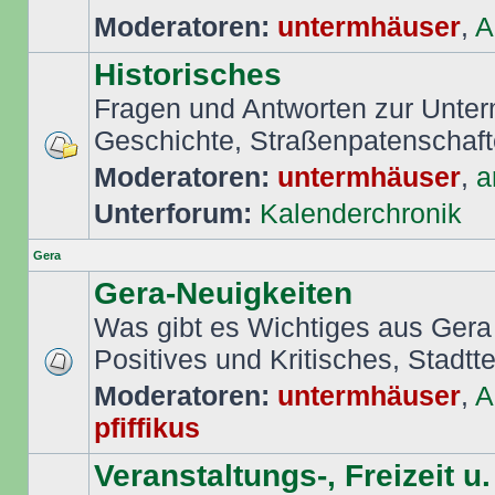
Moderatoren:
untermhäuser
,
A
Historisches
Fragen und Antworten zur Unte
Geschichte, Straßenpatenschafte
Moderatoren:
untermhäuser
,
a
Unterforum:
Kalenderchronik
Gera
Gera-Neuigkeiten
Was gibt es Wichtiges aus Gera
Positives und Kritisches, Stadttei
Moderatoren:
untermhäuser
,
A
pfiffikus
Veranstaltungs-, Freizeit u