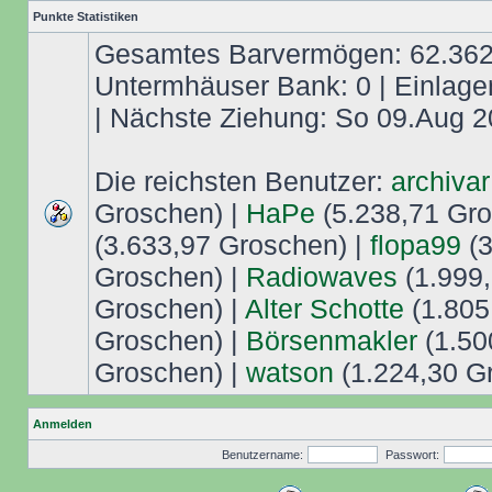
Punkte Statistiken
Gesamtes Barvermögen: 62.362,
Untermhäuser Bank: 0 | Einlage
| Nächste Ziehung: So 09.Aug 2
Die reichsten Benutzer:
archivar
Groschen) |
HaPe
(5.238,71 Gro
(3.633,97 Groschen) |
flopa99
(3
Groschen) |
Radiowaves
(1.999,
Groschen) |
Alter Schotte
(1.805
Groschen) |
Börsenmakler
(1.50
Groschen) |
watson
(1.224,30 G
Anmelden
Benutzername:
Passwort: