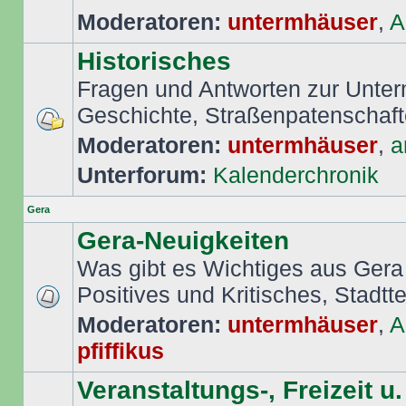
Moderatoren:
untermhäuser
,
A
Historisches
Fragen und Antworten zur Unte
Geschichte, Straßenpatenschafte
Moderatoren:
untermhäuser
,
a
Unterforum:
Kalenderchronik
Gera
Gera-Neuigkeiten
Was gibt es Wichtiges aus Gera
Positives und Kritisches, Stadttei
Moderatoren:
untermhäuser
,
A
pfiffikus
Veranstaltungs-, Freizeit u