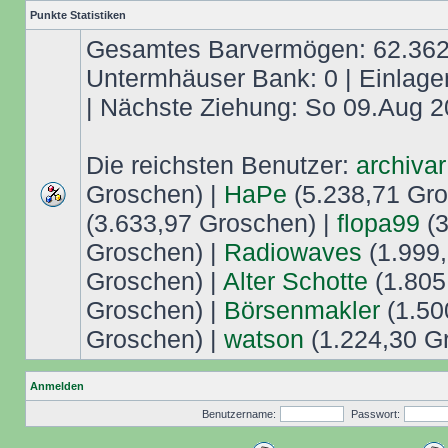
Punkte Statistiken
Gesamtes Barvermögen: 62.362,
Untermhäuser Bank: 0 | Einlage
| Nächste Ziehung: So 09.Aug 2
Die reichsten Benutzer:
archivar
Groschen) |
HaPe
(5.238,71 Gro
(3.633,97 Groschen) |
flopa99
(3
Groschen) |
Radiowaves
(1.999,
Groschen) |
Alter Schotte
(1.805
Groschen) |
Börsenmakler
(1.50
Groschen) |
watson
(1.224,30 G
Anmelden
Benutzername:
Passwort: