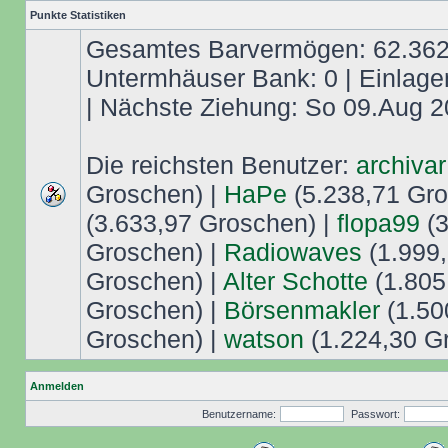
Punkte Statistiken
Gesamtes Barvermögen: 62.362,
Untermhäuser Bank: 0 | Einlage
| Nächste Ziehung: So 09.Aug 2
Die reichsten Benutzer:
archivar
Groschen) |
HaPe
(5.238,71 Gro
(3.633,97 Groschen) |
flopa99
(3
Groschen) |
Radiowaves
(1.999,
Groschen) |
Alter Schotte
(1.805
Groschen) |
Börsenmakler
(1.50
Groschen) |
watson
(1.224,30 G
Anmelden
Benutzername:
Passwort: