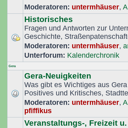
Moderatoren:
untermhäuser
,
A
Historisches
Fragen und Antworten zur Unte
Geschichte, Straßenpatenschafte
Moderatoren:
untermhäuser
,
a
Unterforum:
Kalenderchronik
Gera
Gera-Neuigkeiten
Was gibt es Wichtiges aus Gera
Positives und Kritisches, Stadttei
Moderatoren:
untermhäuser
,
A
pfiffikus
Veranstaltungs-, Freizeit u