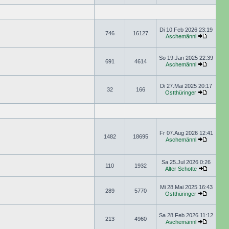
Di 10.Feb 2026 23:19
746
16127
Aschemännl
So 19.Jan 2025 22:39
691
4614
Aschemännl
Di 27.Mai 2025 20:17
32
166
Ostthüringer
Fr 07.Aug 2026 12:41
1482
18695
Aschemännl
Sa 25.Jul 2026 0:26
110
1932
Alter Schotte
Mi 28.Mai 2025 16:43
289
5770
Ostthüringer
Sa 28.Feb 2026 11:12
213
4960
Aschemännl