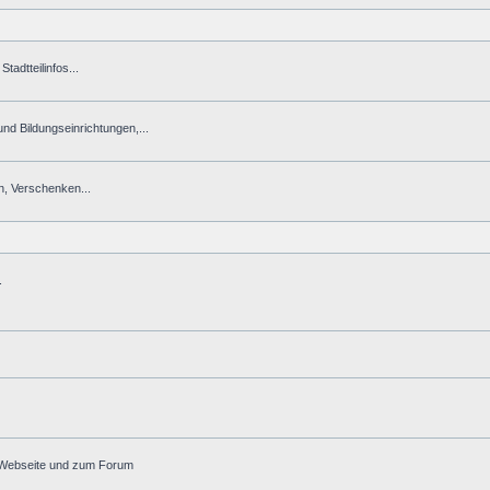
tadtteilinfos...
 und Bildungseinrichtungen,...
n, Verschenken...
.
r Webseite und zum Forum