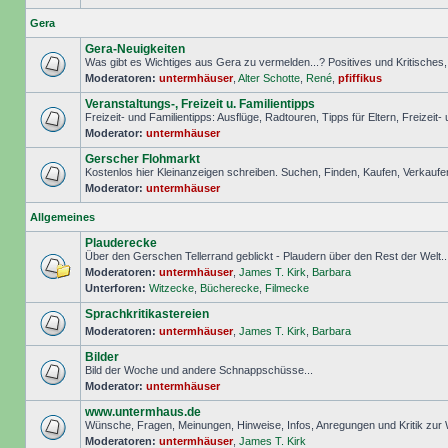
Gera
Gera-Neuigkeiten
Was gibt es Wichtiges aus Gera zu vermelden...? Positives und Kritisches, S
Moderatoren:
untermhäuser
,
Alter Schotte
,
René
,
pfiffikus
Veranstaltungs-, Freizeit u. Familientipps
Freizeit- und Familientipps: Ausflüge, Radtouren, Tipps für Eltern, Freizeit-
Moderator:
untermhäuser
Gerscher Flohmarkt
Kostenlos hier Kleinanzeigen schreiben. Suchen, Finden, Kaufen, Verkaufe
Moderator:
untermhäuser
Allgemeines
Plauderecke
Über den Gerschen Tellerrand geblickt - Plaudern über den Rest der Welt..
Moderatoren:
untermhäuser
,
James T. Kirk
,
Barbara
Unterforen:
Witzecke
,
Bücherecke
,
Filmecke
Sprachkritikastereien
Moderatoren:
untermhäuser
,
James T. Kirk
,
Barbara
Bilder
Bild der Woche und andere Schnappschüsse...
Moderator:
untermhäuser
www.untermhaus.de
Wünsche, Fragen, Meinungen, Hinweise, Infos, Anregungen und Kritik zu
Moderatoren:
untermhäuser
,
James T. Kirk