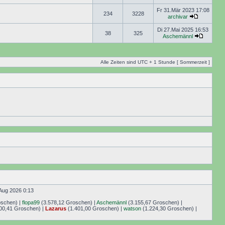
Fr 31.Mär 2023 17:08
234
3228
archivar
Di 27.Mai 2025 16:53
38
325
Aschemännl
Alle Zeiten sind UTC + 1 Stunde [ Sommerzeit ]
Aug 2026 0:13
oschen) |
flopa99
(3.578,12 Groschen) |
Aschemännl
(3.155,67 Groschen) |
00,41 Groschen) |
Lazarus
(1.401,00 Groschen) |
watson
(1.224,30 Groschen) |