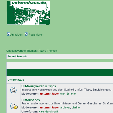
Anmelden
Registrieren
Unbeantwortete Themen
|
Aktive Themen
Foren-Übersicht
Untermhaus
UH-Neuigkeiten u. Tipps
Interessante Neuigkeiten aus dem Stadtteil... Infos, Tipps, Empfehlungen..
Moderatoren:
untermhäuser
,
Alter Schotte
Historisches
Fragen und Antworten zur Untermhäuser und Geraer Geschichte, Straßenp
Moderatoren:
untermhäuser
,
archivar
,
clarino
Unterforum:
Kalenderchronik