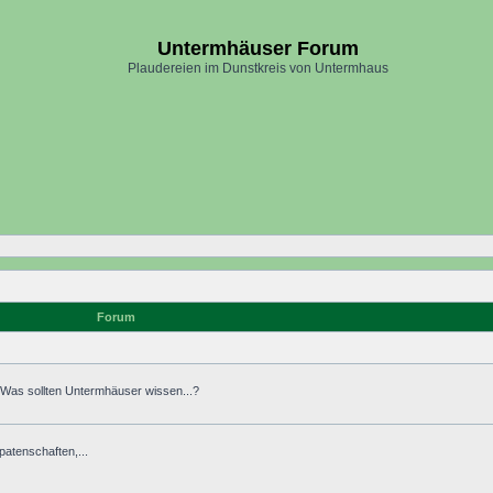
Untermhäuser Forum
Plaudereien im Dunstkreis von Untermhaus
Forum
. Was sollten Untermhäuser wissen...?
atenschaften,...