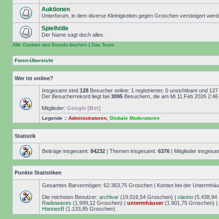
Auktionen
Unterforum, in dem diverse Kleinigkeiten gegen Groschen versteigert wer
Spielhölle
Der Name sagt doch alles.
Alle Cookies des Boards löschen
|
Das Team
Foren-Übersicht
Wer ist online?
Insgesamt sind
128
Besucher online: 1 registrierter, 0 unsichtbare und 12
Der Besucherrekord liegt bei
3095
Besuchern, die am Mi 11.Feb 2026 2:46 g
Mitglieder:
Google [Bot]
Legende ::
Administratoren
,
Globale Moderatoren
Statistik
Beiträge insgesamt:
84232
| Themen insgesamt:
6376
| Mitglieder insgesa
Punkte Statistiken
Gesamtes Barvermögen: 62.363,75 Groschen | Konten bei der Untermhäuse
Die reichsten Benutzer:
archivar
(19.016,54 Groschen) |
clarino
(5.438,94
Radiowaves
(1.999,12 Groschen) |
untermhäuser
(1.901,75 Groschen) |
HannesB
(1.133,85 Groschen)