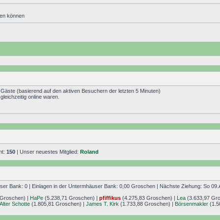
den können
7 Gäste (basierend auf den aktiven Besuchern der letzten 5 Minuten)
leichzeitig online waren.
mt:
150
| Unser neuestes Mitglied:
Roland
r Bank: 0 | Einlagen in der Untermhäuser Bank: 0,00 Groschen | Nächste Ziehung: So 09.
 Groschen) |
HaPe
(5.238,71 Groschen) |
pfiffikus
(4.275,83 Groschen) |
Lea
(3.633,97 Gr
Alter Schotte
(1.805,81 Groschen) |
James T. Kirk
(1.733,88 Groschen) |
Börsenmakler
(1.5