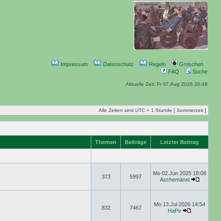
Impressum
Datenschutz
Regeln
Groschen
FAQ
Suche
Aktuelle Zeit: Fr 07.Aug 2026 20:46
Alle Zeiten sind UTC + 1 Stunde [ Sommerzeit ]
Themen
Beiträge
Letzter Beitrag
Mo 02.Jun 2025 18:08
373
5997
Aschemännl
Mo 13.Jul 2026 14:54
832
7467
HaPe