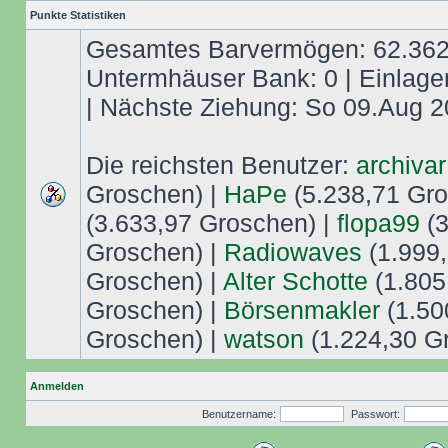
Punkte Statistiken
Gesamtes Barvermögen: 62.362,
Untermhäuser Bank: 0 | Einlage
| Nächste Ziehung: So 09.Aug 2
Die reichsten Benutzer:
archivar
Groschen) |
HaPe
(5.238,71 Gro
(3.633,97 Groschen) |
flopa99
(3
Groschen) |
Radiowaves
(1.999,
Groschen) |
Alter Schotte
(1.805
Groschen) |
Börsenmakler
(1.50
Groschen) |
watson
(1.224,30 G
Anmelden
Benutzername:
Passwort: