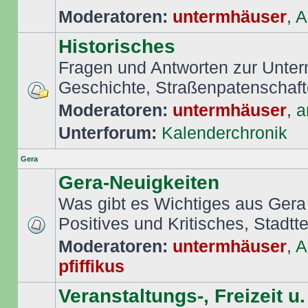
Moderatoren:
untermhäuser
,
A
Historisches
Fragen und Antworten zur Unte
Geschichte, Straßenpatenschafte
Moderatoren:
untermhäuser
,
a
Unterforum:
Kalenderchronik
Gera
Gera-Neuigkeiten
Was gibt es Wichtiges aus Gera
Positives und Kritisches, Stadttei
Moderatoren:
untermhäuser
,
A
pfiffikus
Veranstaltungs-, Freizeit u