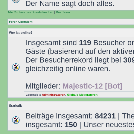
Der Name sagt doch alles.
Alle Cookies des Boards löschen
|
Das Team
Foren-Übersicht
Wer ist online?
Insgesamt sind
119
Besucher onl
Gäste (basierend auf den aktive
Der Besucherrekord liegt bei
30
gleichzeitig online waren.
Mitglieder:
Majestic-12 [Bot]
Legende ::
Administratoren
,
Globale Moderatoren
Statistik
Beiträge insgesamt:
84231
| Th
insgesamt:
150
| Unser neuestes