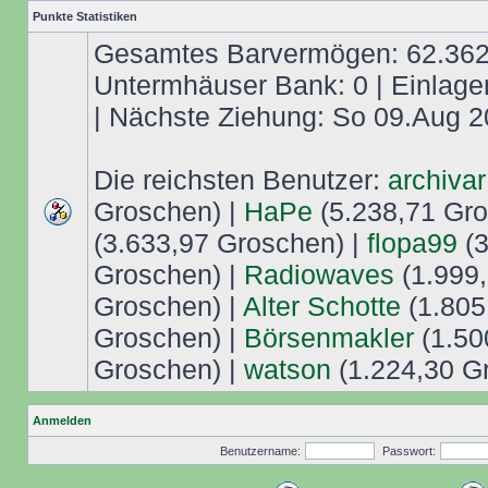
Punkte Statistiken
Gesamtes Barvermögen: 62.362,
Untermhäuser Bank: 0 | Einlage
| Nächste Ziehung: So 09.Aug 2
Die reichsten Benutzer:
archivar
Groschen) |
HaPe
(5.238,71 Gro
(3.633,97 Groschen) |
flopa99
(3
Groschen) |
Radiowaves
(1.999,
Groschen) |
Alter Schotte
(1.805
Groschen) |
Börsenmakler
(1.50
Groschen) |
watson
(1.224,30 G
Anmelden
Benutzername:
Passwort: