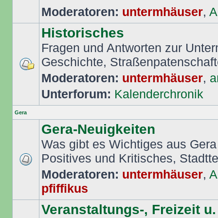
Moderatoren:
untermhäuser
,
A
Historisches
Fragen und Antworten zur Unte
Geschichte, Straßenpatenschafte
Moderatoren:
untermhäuser
,
a
Unterforum:
Kalenderchronik
Gera
Gera-Neuigkeiten
Was gibt es Wichtiges aus Gera
Positives und Kritisches, Stadttei
Moderatoren:
untermhäuser
,
A
pfiffikus
Veranstaltungs-, Freizeit u