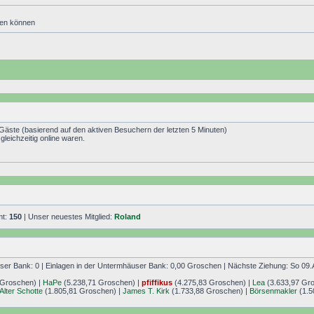
den können
 Gäste (basierend auf den aktiven Besuchern der letzten 5 Minuten)
leichzeitig online waren.
mt:
150
| Unser neuestes Mitglied:
Roland
r Bank: 0 | Einlagen in der Untermhäuser Bank: 0,00 Groschen | Nächste Ziehung: So 09.
 Groschen) |
HaPe
(5.238,71 Groschen) |
pfiffikus
(4.275,83 Groschen) |
Lea
(3.633,97 Gr
Alter Schotte
(1.805,81 Groschen) |
James T. Kirk
(1.733,88 Groschen) |
Börsenmakler
(1.5