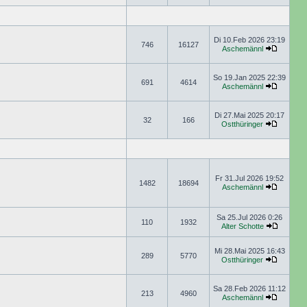
Di 10.Feb 2026 23:19
746
16127
Aschemännl
So 19.Jan 2025 22:39
691
4614
Aschemännl
Di 27.Mai 2025 20:17
32
166
Ostthüringer
Fr 31.Jul 2026 19:52
1482
18694
Aschemännl
Sa 25.Jul 2026 0:26
110
1932
Alter Schotte
Mi 28.Mai 2025 16:43
289
5770
Ostthüringer
Sa 28.Feb 2026 11:12
213
4960
Aschemännl