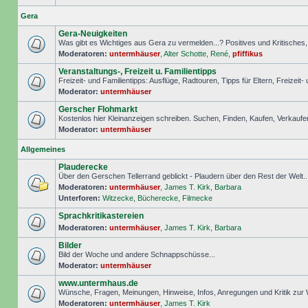
Gera
Gera-Neuigkeiten
Was gibt es Wichtiges aus Gera zu vermelden...? Positives und Kritisches, S
Moderatoren:
untermhäuser
,
Alter Schotte
,
René
,
pfiffikus
Veranstaltungs-, Freizeit u. Familientipps
Freizeit- und Familientipps: Ausflüge, Radtouren, Tipps für Eltern, Freizeit-
Moderator:
untermhäuser
Gerscher Flohmarkt
Kostenlos hier Kleinanzeigen schreiben. Suchen, Finden, Kaufen, Verkaufe
Moderator:
untermhäuser
Allgemeines
Plauderecke
Über den Gerschen Tellerrand geblickt - Plaudern über den Rest der Welt..
Moderatoren:
untermhäuser
,
James T. Kirk
,
Barbara
Unterforen:
Witzecke
,
Bücherecke
,
Filmecke
Sprachkritikastereien
Moderatoren:
untermhäuser
,
James T. Kirk
,
Barbara
Bilder
Bild der Woche und andere Schnappschüsse...
Moderator:
untermhäuser
www.untermhaus.de
Wünsche, Fragen, Meinungen, Hinweise, Infos, Anregungen und Kritik zu
Moderatoren:
untermhäuser
,
James T. Kirk