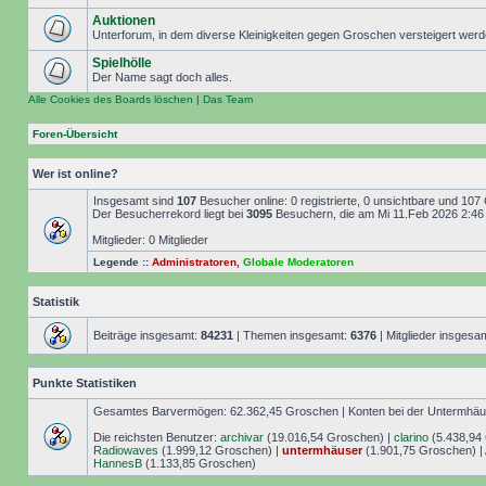
Auktionen
Unterforum, in dem diverse Kleinigkeiten gegen Groschen versteigert wer
Spielhölle
Der Name sagt doch alles.
Alle Cookies des Boards löschen
|
Das Team
Foren-Übersicht
Wer ist online?
Insgesamt sind
107
Besucher online: 0 registrierte, 0 unsichtbare und 107
Der Besucherrekord liegt bei
3095
Besuchern, die am Mi 11.Feb 2026 2:46 g
Mitglieder: 0 Mitglieder
Legende ::
Administratoren
,
Globale Moderatoren
Statistik
Beiträge insgesamt:
84231
| Themen insgesamt:
6376
| Mitglieder insgesa
Punkte Statistiken
Gesamtes Barvermögen: 62.362,45 Groschen | Konten bei der Untermhäuse
Die reichsten Benutzer:
archivar
(19.016,54 Groschen) |
clarino
(5.438,94
Radiowaves
(1.999,12 Groschen) |
untermhäuser
(1.901,75 Groschen) |
HannesB
(1.133,85 Groschen)