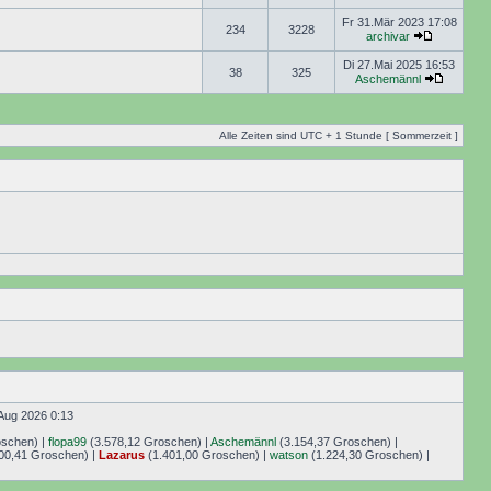
Fr 31.Mär 2023 17:08
234
3228
archivar
Di 27.Mai 2025 16:53
38
325
Aschemännl
Alle Zeiten sind UTC + 1 Stunde [ Sommerzeit ]
Aug 2026 0:13
oschen) |
flopa99
(3.578,12 Groschen) |
Aschemännl
(3.154,37 Groschen) |
00,41 Groschen) |
Lazarus
(1.401,00 Groschen) |
watson
(1.224,30 Groschen) |