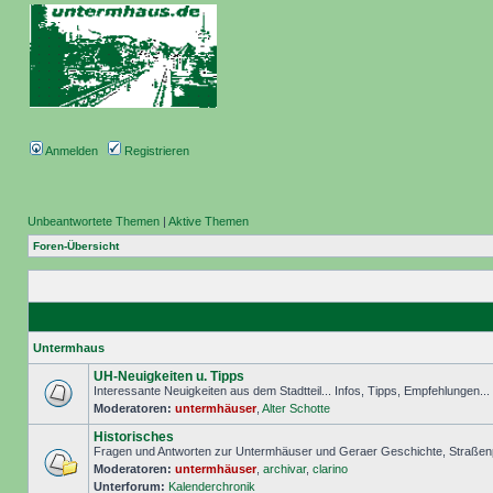
Anmelden
Registrieren
Unbeantwortete Themen
|
Aktive Themen
Foren-Übersicht
Untermhaus
UH-Neuigkeiten u. Tipps
Interessante Neuigkeiten aus dem Stadtteil... Infos, Tipps, Empfehlungen..
Moderatoren:
untermhäuser
,
Alter Schotte
Historisches
Fragen und Antworten zur Untermhäuser und Geraer Geschichte, Straßenp
Moderatoren:
untermhäuser
,
archivar
,
clarino
Unterforum:
Kalenderchronik