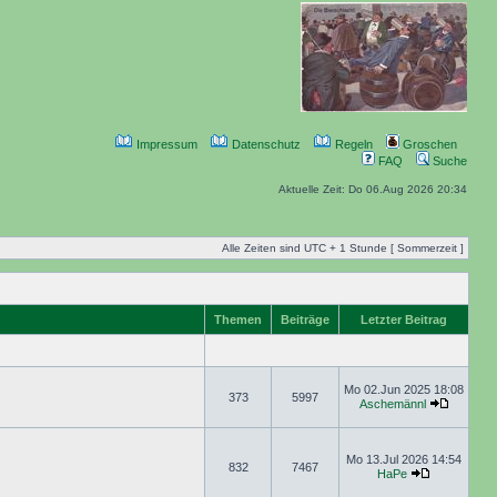
Impressum
Datenschutz
Regeln
Groschen
FAQ
Suche
Aktuelle Zeit: Do 06.Aug 2026 20:34
Alle Zeiten sind UTC + 1 Stunde [ Sommerzeit ]
Themen
Beiträge
Letzter Beitrag
Mo 02.Jun 2025 18:08
373
5997
Aschemännl
Mo 13.Jul 2026 14:54
832
7467
HaPe