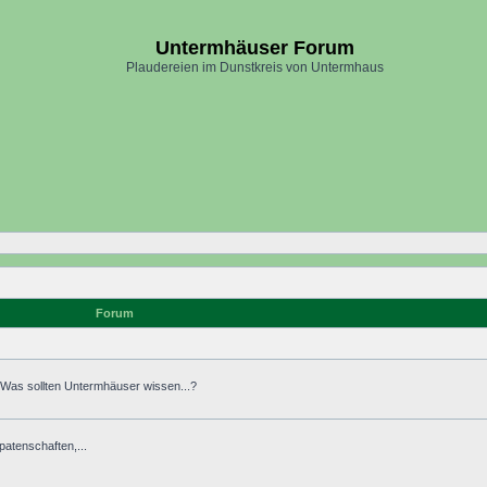
Untermhäuser Forum
Plaudereien im Dunstkreis von Untermhaus
Forum
. Was sollten Untermhäuser wissen...?
atenschaften,...