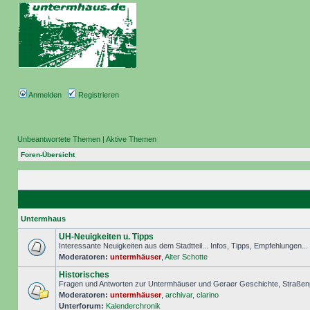
Anmelden
Registrieren
Unbeantwortete Themen
|
Aktive Themen
Foren-Übersicht
Untermhaus
UH-Neuigkeiten u. Tipps
Interessante Neuigkeiten aus dem Stadtteil... Infos, Tipps, Empfehlungen..
Moderatoren:
untermhäuser
,
Alter Schotte
Historisches
Fragen und Antworten zur Untermhäuser und Geraer Geschichte, Straßenp
Moderatoren:
untermhäuser
,
archivar
,
clarino
Unterforum:
Kalenderchronik