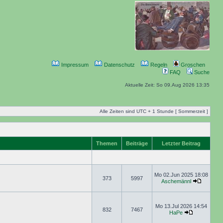
Impressum
Datenschutz
Regeln
Groschen
FAQ
Suche
Aktuelle Zeit: So 09.Aug 2026 13:35
Alle Zeiten sind UTC + 1 Stunde [ Sommerzeit ]
Themen
Beiträge
Letzter Beitrag
Mo 02.Jun 2025 18:08
373
5997
Aschemännl
Mo 13.Jul 2026 14:54
832
7467
HaPe