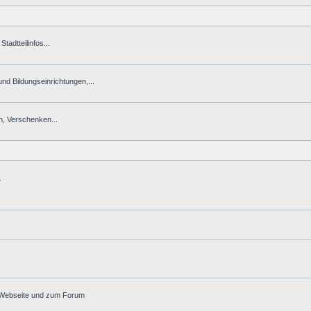
tadtteilinfos...
 und Bildungseinrichtungen,...
n, Verschenken...
.
r Webseite und zum Forum