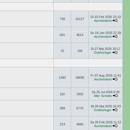
Di 10.Feb 2026 23:19
746
16127
Aschemännl
So 19.Jan 2025 22:39
691
4614
Aschemännl
Di 27.Mai 2025 20:17
32
166
Ostthüringer
Fr 07.Aug 2026 12:41
1482
18695
Aschemännl
Sa 25.Jul 2026 0:26
110
1932
Alter Schotte
Mi 28.Mai 2025 16:43
289
5770
Ostthüringer
Sa 28.Feb 2026 11:12
213
4960
Aschemännl