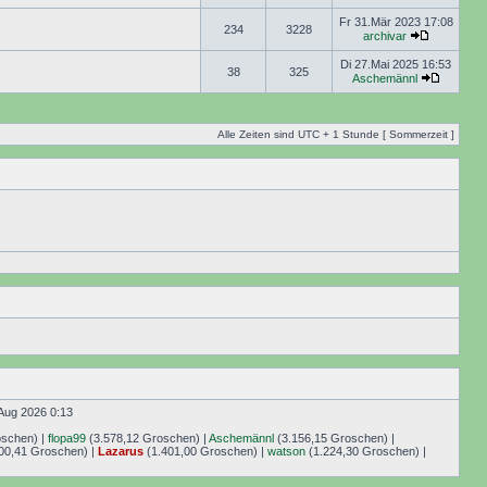
Fr 31.Mär 2023 17:08
234
3228
archivar
Di 27.Mai 2025 16:53
38
325
Aschemännl
Alle Zeiten sind UTC + 1 Stunde [ Sommerzeit ]
Aug 2026 0:13
oschen) |
flopa99
(3.578,12 Groschen) |
Aschemännl
(3.156,15 Groschen) |
00,41 Groschen) |
Lazarus
(1.401,00 Groschen) |
watson
(1.224,30 Groschen) |