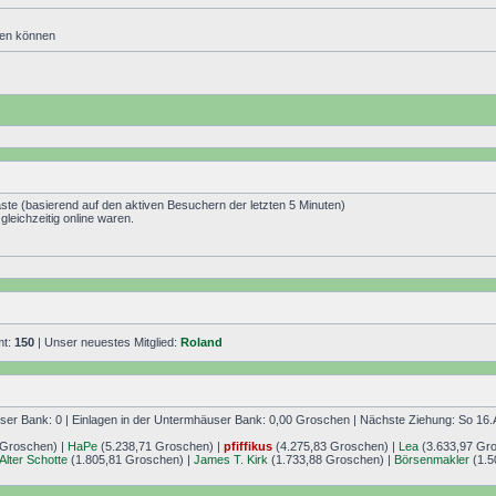
den können
äste (basierend auf den aktiven Besuchern der letzten 5 Minuten)
leichzeitig online waren.
mt:
150
| Unser neuestes Mitglied:
Roland
r Bank: 0 | Einlagen in der Untermhäuser Bank: 0,00 Groschen | Nächste Ziehung: So 16.
 Groschen) |
HaPe
(5.238,71 Groschen) |
pfiffikus
(4.275,83 Groschen) |
Lea
(3.633,97 Gr
Alter Schotte
(1.805,81 Groschen) |
James T. Kirk
(1.733,88 Groschen) |
Börsenmakler
(1.5