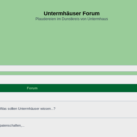
Untermhäuser Forum
Plaudereien im Dunstkreis von Untermhaus
Forum
. Was sollten Untermhäuser wissen...?
atenschaften,...