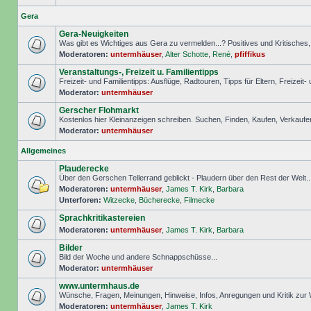
Gera
Gera-Neuigkeiten
Was gibt es Wichtiges aus Gera zu vermelden...? Positives und Kritisches, S
Moderatoren:
untermhäuser
,
Alter Schotte
,
René
,
pfiffikus
Veranstaltungs-, Freizeit u. Familientipps
Freizeit- und Familientipps: Ausflüge, Radtouren, Tipps für Eltern, Freizeit-
Moderator:
untermhäuser
Gerscher Flohmarkt
Kostenlos hier Kleinanzeigen schreiben. Suchen, Finden, Kaufen, Verkaufe
Moderator:
untermhäuser
Allgemeines
Plauderecke
Über den Gerschen Tellerrand geblickt - Plaudern über den Rest der Welt..
Moderatoren:
untermhäuser
,
James T. Kirk
,
Barbara
Unterforen:
Witzecke
,
Bücherecke
,
Filmecke
Sprachkritikastereien
Moderatoren:
untermhäuser
,
James T. Kirk
,
Barbara
Bilder
Bild der Woche und andere Schnappschüsse...
Moderator:
untermhäuser
www.untermhaus.de
Wünsche, Fragen, Meinungen, Hinweise, Infos, Anregungen und Kritik zu
Moderatoren:
untermhäuser
,
James T. Kirk