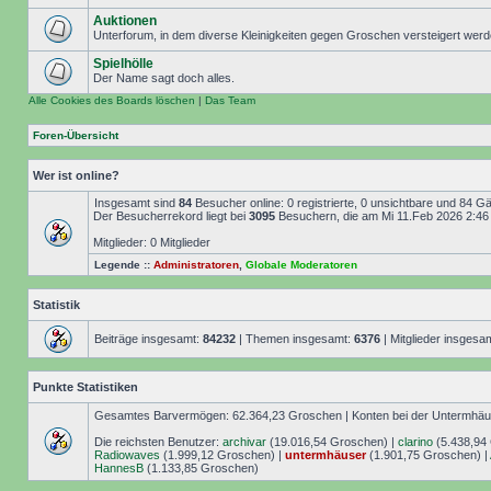
Auktionen
Unterforum, in dem diverse Kleinigkeiten gegen Groschen versteigert wer
Spielhölle
Der Name sagt doch alles.
Alle Cookies des Boards löschen
|
Das Team
Foren-Übersicht
Wer ist online?
Insgesamt sind
84
Besucher online: 0 registrierte, 0 unsichtbare und 84 G
Der Besucherrekord liegt bei
3095
Besuchern, die am Mi 11.Feb 2026 2:46 g
Mitglieder: 0 Mitglieder
Legende ::
Administratoren
,
Globale Moderatoren
Statistik
Beiträge insgesamt:
84232
| Themen insgesamt:
6376
| Mitglieder insgesa
Punkte Statistiken
Gesamtes Barvermögen: 62.364,23 Groschen | Konten bei der Untermhäuse
Die reichsten Benutzer:
archivar
(19.016,54 Groschen) |
clarino
(5.438,94
Radiowaves
(1.999,12 Groschen) |
untermhäuser
(1.901,75 Groschen) |
HannesB
(1.133,85 Groschen)