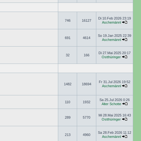
Di 10.Feb 2026 23:19
746
16127
Aschemännl
So 19.Jan 2025 22:39
691
4614
Aschemännl
Di 27.Mai 2025 20:17
32
166
Ostthüringer
Fr 31.Jul 2026 19:52
1482
18694
Aschemännl
Sa 25.Jul 2026 0:26
110
1932
Alter Schotte
Mi 28.Mai 2025 16:43
289
5770
Ostthüringer
Sa 28.Feb 2026 11:12
213
4960
Aschemännl