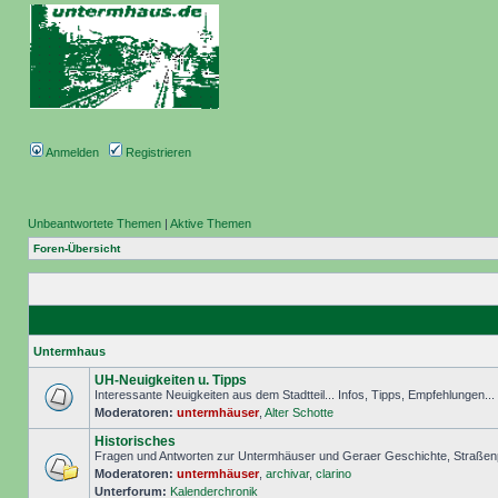
Anmelden
Registrieren
Unbeantwortete Themen
|
Aktive Themen
Foren-Übersicht
Untermhaus
UH-Neuigkeiten u. Tipps
Interessante Neuigkeiten aus dem Stadtteil... Infos, Tipps, Empfehlungen..
Moderatoren:
untermhäuser
,
Alter Schotte
Historisches
Fragen und Antworten zur Untermhäuser und Geraer Geschichte, Straßenp
Moderatoren:
untermhäuser
,
archivar
,
clarino
Unterforum:
Kalenderchronik