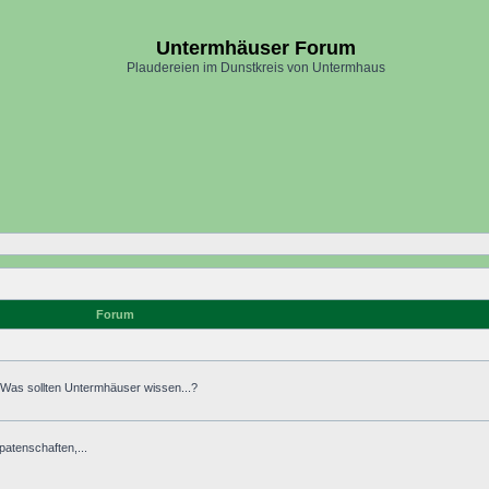
Untermhäuser Forum
Plaudereien im Dunstkreis von Untermhaus
Forum
. Was sollten Untermhäuser wissen...?
atenschaften,...