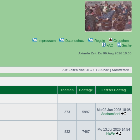
Impressum
Datenschutz
Regeln
Groschen
FAQ
Suche
Aktuelle Zeit: Do 06.Aug 2026 10:56
Alle Zeiten sind UTC + 1 Stunde [ Sommerzeit ]
Themen
Beiträge
Letzter Beitrag
Mo 02.Jun 2025 18:08
373
5997
Aschemännl
Mo 13.Jul 2026 14:54
832
7467
HaPe