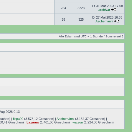
Fr 31.Mär 2023 17:08
234
3228
archivar
Di 27.Mai 2025 16:53
38
325
Aschemännl
Alle Zeiten sind UTC + 1 Stunde [ Sommerzeit ]
Aug 2026 0:13
oschen) |
flopa99
(3.578,12 Groschen) |
Aschemännl
(3.154,37 Groschen) |
00,41 Groschen) |
Lazarus
(1.401,00 Groschen) |
watson
(1.224,30 Groschen) |