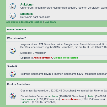
Auktionen
Unterforum, in dem diverse Kleinigkeiten gegen Groschen versteigert wer
Spielhölle
Der Name sagt doch alles.
Alle Cookies des Boards löschen
|
Das Team
Foren-Übersicht
Wer ist online?
Insgesamt sind
121
Besucher online: 0 registrierte, 0 unsichtbare und 121
Der Besucherrekord liegt bei
3095
Besuchern, die am Mi 11.Feb 2026 2:46 g
Mitglieder: 0 Mitglieder
Legende ::
Administratoren
,
Globale Moderatoren
Statistik
Beiträge insgesamt:
84231
| Themen insgesamt:
6376
| Mitglieder insgesa
Punkte Statistiken
Gesamtes Barvermögen: 62.362,45 Groschen | Konten bei der Untermhäuse
Die reichsten Benutzer:
archivar
(19.016,54 Groschen) |
clarino
(5.438,94
Radiowaves
(1.999,12 Groschen) |
untermhäuser
(1.901,75 Groschen) |
HannesB
(1.133,85 Groschen)