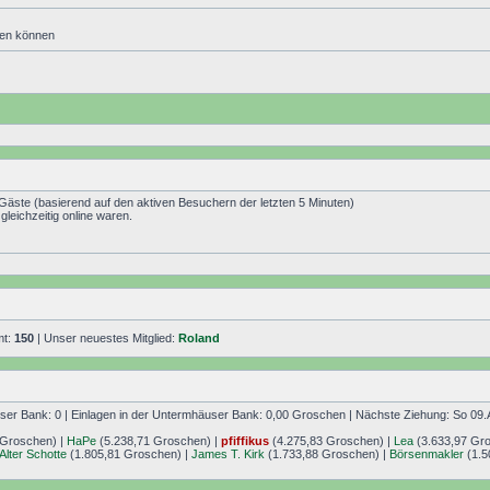
den können
 Gäste (basierend auf den aktiven Besuchern der letzten 5 Minuten)
leichzeitig online waren.
mt:
150
| Unser neuestes Mitglied:
Roland
r Bank: 0 | Einlagen in der Untermhäuser Bank: 0,00 Groschen | Nächste Ziehung: So 09.
 Groschen) |
HaPe
(5.238,71 Groschen) |
pfiffikus
(4.275,83 Groschen) |
Lea
(3.633,97 Gr
Alter Schotte
(1.805,81 Groschen) |
James T. Kirk
(1.733,88 Groschen) |
Börsenmakler
(1.5