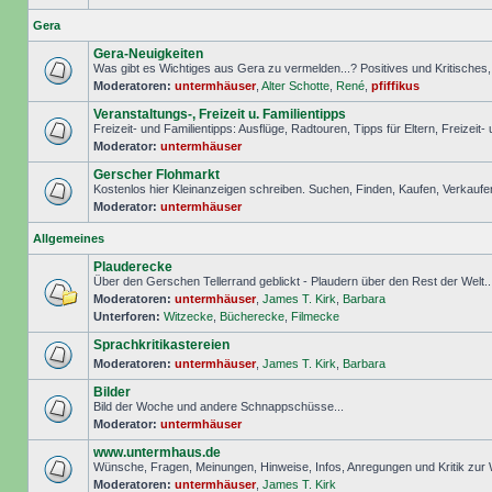
Gera
Gera-Neuigkeiten
Was gibt es Wichtiges aus Gera zu vermelden...? Positives und Kritisches, S
Moderatoren:
untermhäuser
,
Alter Schotte
,
René
,
pfiffikus
Veranstaltungs-, Freizeit u. Familientipps
Freizeit- und Familientipps: Ausflüge, Radtouren, Tipps für Eltern, Freizeit-
Moderator:
untermhäuser
Gerscher Flohmarkt
Kostenlos hier Kleinanzeigen schreiben. Suchen, Finden, Kaufen, Verkaufe
Moderator:
untermhäuser
Allgemeines
Plauderecke
Über den Gerschen Tellerrand geblickt - Plaudern über den Rest der Welt..
Moderatoren:
untermhäuser
,
James T. Kirk
,
Barbara
Unterforen:
Witzecke
,
Bücherecke
,
Filmecke
Sprachkritikastereien
Moderatoren:
untermhäuser
,
James T. Kirk
,
Barbara
Bilder
Bild der Woche und andere Schnappschüsse...
Moderator:
untermhäuser
www.untermhaus.de
Wünsche, Fragen, Meinungen, Hinweise, Infos, Anregungen und Kritik zu
Moderatoren:
untermhäuser
,
James T. Kirk