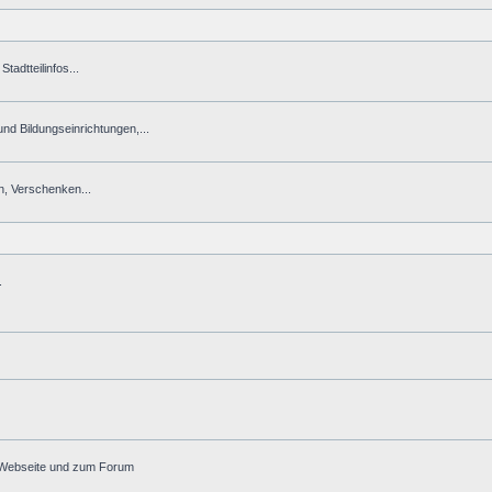
tadtteilinfos...
 und Bildungseinrichtungen,...
n, Verschenken...
.
r Webseite und zum Forum