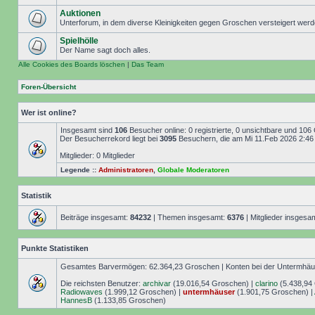
Auktionen
Unterforum, in dem diverse Kleinigkeiten gegen Groschen versteigert wer
Spielhölle
Der Name sagt doch alles.
Alle Cookies des Boards löschen
|
Das Team
Foren-Übersicht
Wer ist online?
Insgesamt sind
106
Besucher online: 0 registrierte, 0 unsichtbare und 106
Der Besucherrekord liegt bei
3095
Besuchern, die am Mi 11.Feb 2026 2:46 g
Mitglieder: 0 Mitglieder
Legende ::
Administratoren
,
Globale Moderatoren
Statistik
Beiträge insgesamt:
84232
| Themen insgesamt:
6376
| Mitglieder insgesa
Punkte Statistiken
Gesamtes Barvermögen: 62.364,23 Groschen | Konten bei der Untermhäuse
Die reichsten Benutzer:
archivar
(19.016,54 Groschen) |
clarino
(5.438,94
Radiowaves
(1.999,12 Groschen) |
untermhäuser
(1.901,75 Groschen) |
HannesB
(1.133,85 Groschen)