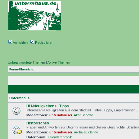
Anmelden
Registrieren
Unbeantwortete Themen
|
Aktive Themen
Foren-Übersicht
Untermhaus
UH-Neuigkeiten u. Tipps
Interessante Neuigkeiten aus dem Stadtteil... Infos, Tipps, Empfehlungen..
Moderatoren:
untermhäuser
,
Alter Schotte
Historisches
Fragen und Antworten zur Untermhäuser und Geraer Geschichte, Straßenp
Moderatoren:
untermhäuser
,
archivar
,
clarino
Unterforum:
Kalenderchronik