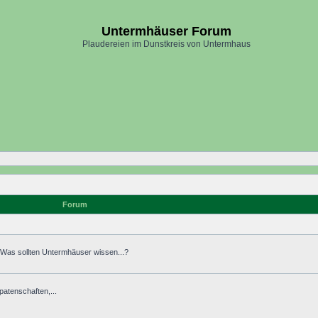
Untermhäuser Forum
Plaudereien im Dunstkreis von Untermhaus
Forum
. Was sollten Untermhäuser wissen...?
atenschaften,...