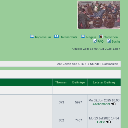
Impressum
Datenschutz
Regeln
Groschen
FAQ
Suche
Aktuelle Zeit: So 09.Aug 2026 13:57
Alle Zeiten sind UTC + 1 Stunde [ Sommerzeit ]
Themen
Beiträge
Letzter Beitrag
Mo 02.Jun 2025 18:08
373
5997
Aschemännl
Mo 13.Jul 2026 14:54
832
7467
HaPe