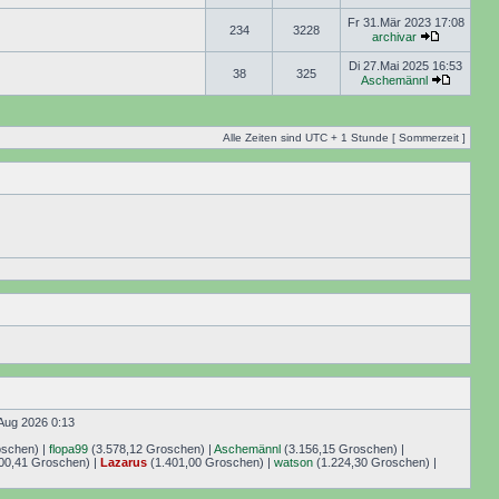
Fr 31.Mär 2023 17:08
234
3228
archivar
Di 27.Mai 2025 16:53
38
325
Aschemännl
Alle Zeiten sind UTC + 1 Stunde [ Sommerzeit ]
Aug 2026 0:13
oschen) |
flopa99
(3.578,12 Groschen) |
Aschemännl
(3.156,15 Groschen) |
00,41 Groschen) |
Lazarus
(1.401,00 Groschen) |
watson
(1.224,30 Groschen) |