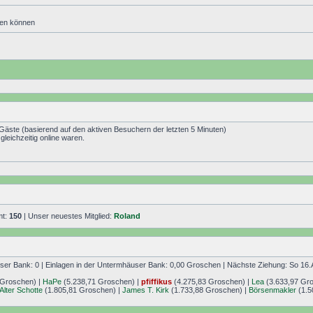
den können
 Gäste (basierend auf den aktiven Besuchern der letzten 5 Minuten)
leichzeitig online waren.
mt:
150
| Unser neuestes Mitglied:
Roland
r Bank: 0 | Einlagen in der Untermhäuser Bank: 0,00 Groschen | Nächste Ziehung: So 16.
 Groschen) |
HaPe
(5.238,71 Groschen) |
pfiffikus
(4.275,83 Groschen) |
Lea
(3.633,97 Gr
Alter Schotte
(1.805,81 Groschen) |
James T. Kirk
(1.733,88 Groschen) |
Börsenmakler
(1.5