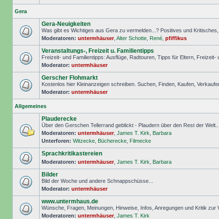
Gera
Gera-Neuigkeiten
Was gibt es Wichtiges aus Gera zu vermelden...? Positives und Kritisches, S
Moderatoren:
untermhäuser
,
Alter Schotte
,
René
,
pfiffikus
Veranstaltungs-, Freizeit u. Familientipps
Freizeit- und Familientipps: Ausflüge, Radtouren, Tipps für Eltern, Freizeit-
Moderator:
untermhäuser
Gerscher Flohmarkt
Kostenlos hier Kleinanzeigen schreiben. Suchen, Finden, Kaufen, Verkaufe
Moderator:
untermhäuser
Allgemeines
Plauderecke
Über den Gerschen Tellerrand geblickt - Plaudern über den Rest der Welt..
Moderatoren:
untermhäuser
,
James T. Kirk
,
Barbara
Unterforen:
Witzecke
,
Bücherecke
,
Filmecke
Sprachkritikastereien
Moderatoren:
untermhäuser
,
James T. Kirk
,
Barbara
Bilder
Bild der Woche und andere Schnappschüsse...
Moderator:
untermhäuser
www.untermhaus.de
Wünsche, Fragen, Meinungen, Hinweise, Infos, Anregungen und Kritik zu
Moderatoren:
untermhäuser
,
James T. Kirk