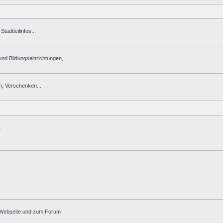
tadtteilinfos...
 und Bildungseinrichtungen,...
n, Verschenken...
.
r Webseite und zum Forum