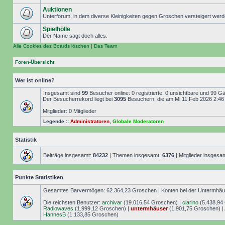
Auktionen
Unterforum, in dem diverse Kleinigkeiten gegen Groschen versteigert wer
Spielhölle
Der Name sagt doch alles.
Alle Cookies des Boards löschen
|
Das Team
Foren-Übersicht
Wer ist online?
Insgesamt sind
99
Besucher online: 0 registrierte, 0 unsichtbare und 99 G
Der Besucherrekord liegt bei
3095
Besuchern, die am Mi 11.Feb 2026 2:46 g
Mitglieder: 0 Mitglieder
Legende ::
Administratoren
,
Globale Moderatoren
Statistik
Beiträge insgesamt:
84232
| Themen insgesamt:
6376
| Mitglieder insgesa
Punkte Statistiken
Gesamtes Barvermögen: 62.364,23 Groschen | Konten bei der Untermhäuse
Die reichsten Benutzer:
archivar
(19.016,54 Groschen) |
clarino
(5.438,94
Radiowaves
(1.999,12 Groschen) |
untermhäuser
(1.901,75 Groschen) |
HannesB
(1.133,85 Groschen)