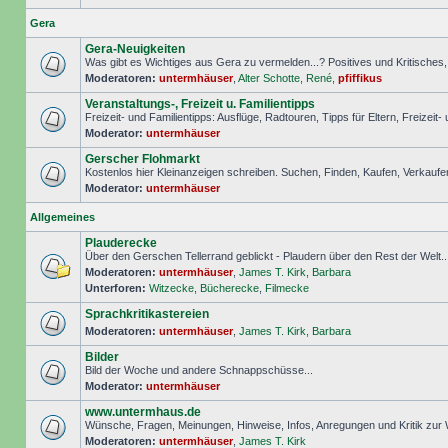
Gera
Gera-Neuigkeiten
Was gibt es Wichtiges aus Gera zu vermelden...? Positives und Kritisches, S
Moderatoren:
untermhäuser
,
Alter Schotte
,
René
,
pfiffikus
Veranstaltungs-, Freizeit u. Familientipps
Freizeit- und Familientipps: Ausflüge, Radtouren, Tipps für Eltern, Freizeit-
Moderator:
untermhäuser
Gerscher Flohmarkt
Kostenlos hier Kleinanzeigen schreiben. Suchen, Finden, Kaufen, Verkaufe
Moderator:
untermhäuser
Allgemeines
Plauderecke
Über den Gerschen Tellerrand geblickt - Plaudern über den Rest der Welt..
Moderatoren:
untermhäuser
,
James T. Kirk
,
Barbara
Unterforen:
Witzecke
,
Bücherecke
,
Filmecke
Sprachkritikastereien
Moderatoren:
untermhäuser
,
James T. Kirk
,
Barbara
Bilder
Bild der Woche und andere Schnappschüsse...
Moderator:
untermhäuser
www.untermhaus.de
Wünsche, Fragen, Meinungen, Hinweise, Infos, Anregungen und Kritik zu
Moderatoren:
untermhäuser
,
James T. Kirk