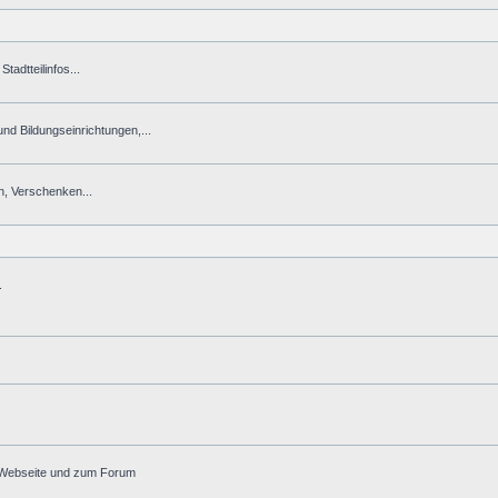
tadtteilinfos...
 und Bildungseinrichtungen,...
n, Verschenken...
.
r Webseite und zum Forum