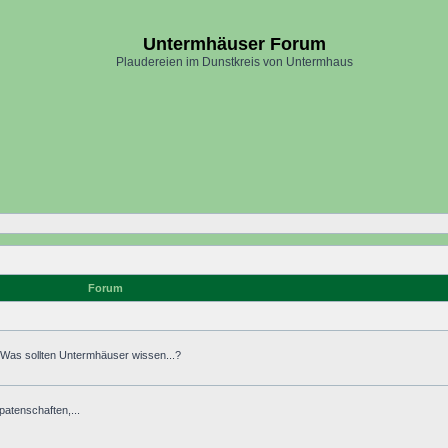
Untermhäuser Forum
Plaudereien im Dunstkreis von Untermhaus
Forum
. Was sollten Untermhäuser wissen...?
atenschaften,...