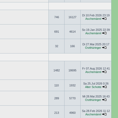
Di 10.Feb 2026 23:19
746
16127
Aschemännl
So 19.Jan 2025 22:39
691
4614
Aschemännl
Di 27.Mai 2025 20:17
32
166
Ostthüringer
Fr 07.Aug 2026 12:41
1482
18695
Aschemännl
Sa 25.Jul 2026 0:26
110
1932
Alter Schotte
Mi 28.Mai 2025 16:43
289
5770
Ostthüringer
Sa 28.Feb 2026 11:12
213
4960
Aschemännl