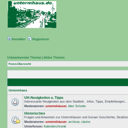
Anmelden
Registrieren
Unbeantwortete Themen
|
Aktive Themen
Foren-Übersicht
Untermhaus
UH-Neuigkeiten u. Tipps
Interessante Neuigkeiten aus dem Stadtteil... Infos, Tipps, Empfehlungen..
Moderatoren:
untermhäuser
,
Alter Schotte
Historisches
Fragen und Antworten zur Untermhäuser und Geraer Geschichte, Straßenp
Moderatoren:
untermhäuser
,
archivar
,
clarino
Unterforum:
Kalenderchronik