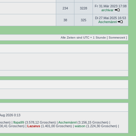
Fr 31.Mär 2023 17:08
234
3228
archivar
Di 27.Mai 2025 16:53
38
325
Aschemännl
Alle Zeiten sind UTC + 1 Stunde [ Sommerzeit ]
Aug 2026 0:13
oschen) |
flopa99
(3.578,12 Groschen) |
Aschemännl
(3.156,15 Groschen) |
00,41 Groschen) |
Lazarus
(1.401,00 Groschen) |
watson
(1.224,30 Groschen) |