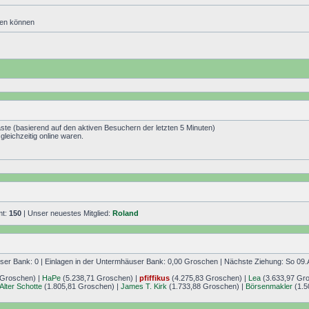
den können
äste (basierend auf den aktiven Besuchern der letzten 5 Minuten)
leichzeitig online waren.
mt:
150
| Unser neuestes Mitglied:
Roland
r Bank: 0 | Einlagen in der Untermhäuser Bank: 0,00 Groschen | Nächste Ziehung: So 09.
 Groschen) |
HaPe
(5.238,71 Groschen) |
pfiffikus
(4.275,83 Groschen) |
Lea
(3.633,97 Gr
Alter Schotte
(1.805,81 Groschen) |
James T. Kirk
(1.733,88 Groschen) |
Börsenmakler
(1.5