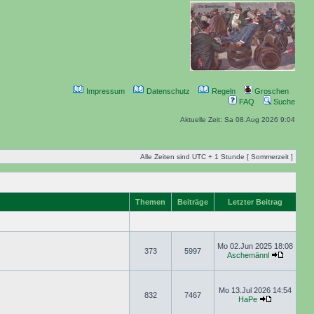
Impressum
Datenschutz
Regeln
Groschen
FAQ
Suche
Aktuelle Zeit: Sa 08.Aug 2026 9:04
Alle Zeiten sind UTC + 1 Stunde [ Sommerzeit ]
Themen
Beiträge
Letzter Beitrag
Mo 02.Jun 2025 18:08
373
5997
Aschemännl
Mo 13.Jul 2026 14:54
832
7467
HaPe