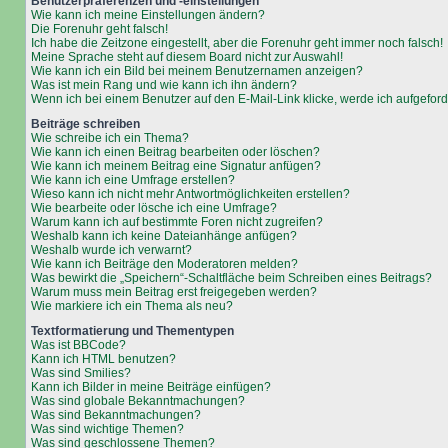
Benutzerpräferenzen und -einstellungen
Wie kann ich meine Einstellungen ändern?
Die Forenuhr geht falsch!
Ich habe die Zeitzone eingestellt, aber die Forenuhr geht immer noch falsch!
Meine Sprache steht auf diesem Board nicht zur Auswahl!
Wie kann ich ein Bild bei meinem Benutzernamen anzeigen?
Was ist mein Rang und wie kann ich ihn ändern?
Wenn ich bei einem Benutzer auf den E-Mail-Link klicke, werde ich aufgefor
Beiträge schreiben
Wie schreibe ich ein Thema?
Wie kann ich einen Beitrag bearbeiten oder löschen?
Wie kann ich meinem Beitrag eine Signatur anfügen?
Wie kann ich eine Umfrage erstellen?
Wieso kann ich nicht mehr Antwortmöglichkeiten erstellen?
Wie bearbeite oder lösche ich eine Umfrage?
Warum kann ich auf bestimmte Foren nicht zugreifen?
Weshalb kann ich keine Dateianhänge anfügen?
Weshalb wurde ich verwarnt?
Wie kann ich Beiträge den Moderatoren melden?
Was bewirkt die „Speichern“-Schaltfläche beim Schreiben eines Beitrags?
Warum muss mein Beitrag erst freigegeben werden?
Wie markiere ich ein Thema als neu?
Textformatierung und Thementypen
Was ist BBCode?
Kann ich HTML benutzen?
Was sind Smilies?
Kann ich Bilder in meine Beiträge einfügen?
Was sind globale Bekanntmachungen?
Was sind Bekanntmachungen?
Was sind wichtige Themen?
Was sind geschlossene Themen?