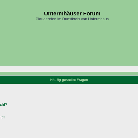
Untermhäuser Forum
Plaudereien im Dunstkreis von Untermhaus
Häufig gestellte Fragen
ucht?
n?!