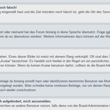
och falsch!
 eingestellt hast und die Zeit trotzdem noch falsch ist, geht die Uhr des Serv
iert oder niemand hat das Forum bislang in deine Sprache übersetzt. Frage ggf
n, wenn du es übersetzen würdest. Weitere Informationen dazu können auf der
hen. Eines dieser Bilder ist meist mit deinem Rang verknüpft: Oft sind dies 
Avatar“ bezeichnet. Es handelt sich hierbei in der Regel um ein persönliches
en können. Wenn du keinen Avatar benutzen darfst, solltest du die Board-Adm
träge du bislang erstellt hast oder identifizieren bestimmte Benutzer wie M
festgelegt wurden. Bitte schreibe keine sinnlosen Beiträge, nur um deinen Ra
fach wieder zurücksetzen.
ch aufgefordert, mich anzumelden.
achrichten an andere Benutzer nutzen, falls diese von der Board-Administrati