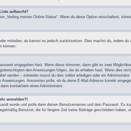
Liste auftaucht?
tion „Verbirg meinen Online-Status“. Wenn du diese Option einschaltest, könn
ieder mitteilen, du kannst es jedoch zurücksetzen. Dies machst du, indem du
en können.
 Passwort eingegeben hast. Wenn diese stimmen, dann gibt es zwei Möglichk
ngsberechtigten den Anweisungen folgen, die du erhalten hast. Wenn dies nicht 
et werden – entweder musst du dies selbst erledigen oder ein Administrator. Be
nen Anweisungen. Ansonsten prüfe, ob du deine E-Mail-Adresse korrekt eingeg
 dann kontaktiere einen Administrator.
 mehr anmelden?!
ugesandt wurde und prüfe dann deinen Benutzernamen und dein Passwort. Es ka
egelmäßig Benutzer, die für längere Zeit keine Beiträge geschrieben haben, u