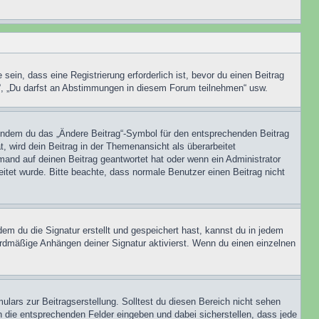
in, dass eine Registrierung erforderlich ist, bevor du einen Beitrag
n“, „Du darfst an Abstimmungen in diesem Forum teilnehmen“ usw.
, indem du das „Ändere Beitrag“-Symbol für den entsprechenden Beitrag
t, wird dein Beitrag in der Themenansicht als überarbeitet
mand auf deinen Beitrag geantwortet hat oder wenn ein Administrator
beitet wurde. Bitte beachte, dass normale Benutzer einen Beitrag nicht
m du die Signatur erstellt und gespeichert hast, kannst du in jedem
ardmäßige Anhängen deiner Signatur aktivierst. Wenn du einen einzelnen
lars zur Beitragserstellung. Solltest du diesen Bereich nicht sehen
n die entsprechenden Felder eingeben und dabei sicherstellen, dass jede